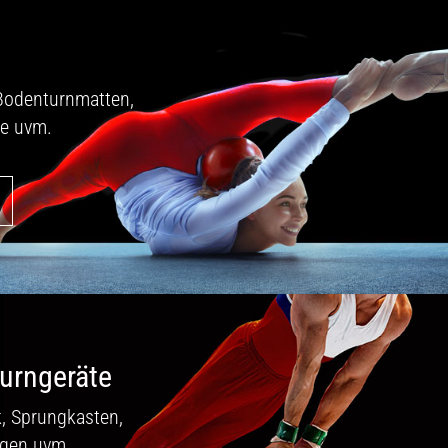
Bodenturnmatten,
e uvm.
urngeräte
, Sprungkasten,
agen uvm.