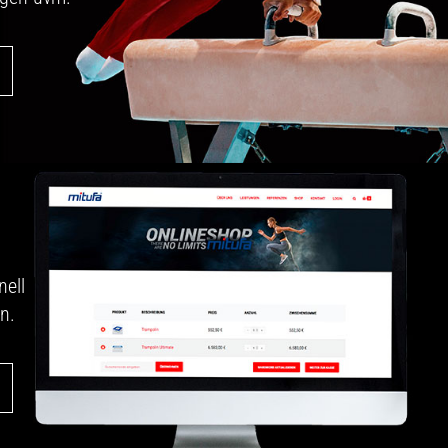
nell
n.