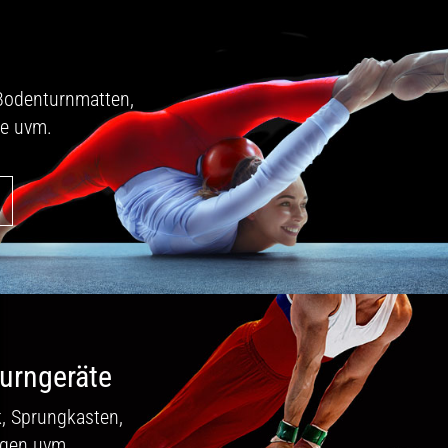
Bodenturnmatten,
e uvm.
urngeräte
, Sprungkasten,
agen uvm.