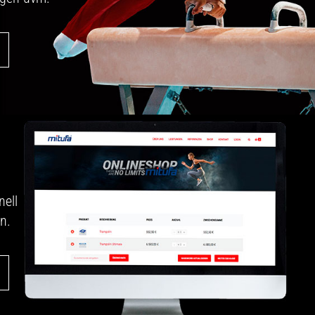
nell
n.