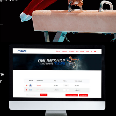
nell
n.