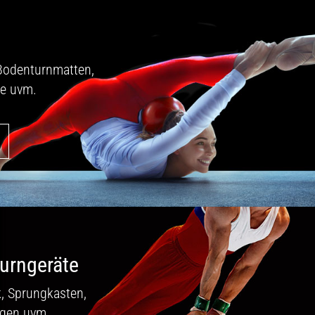
Bodenturnmatten,
e uvm.
urngeräte
, Sprungkasten,
agen uvm.